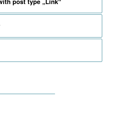
with post type „Link“
y