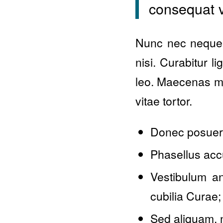
consequat v
Nunc nec neque. 
nisi. Curabitur l
leo. Maecenas ma
vitae tortor.
Donec posuere
Phasellus acc
Vestibulum an
cubilia Curae;
Sed aliquam, n