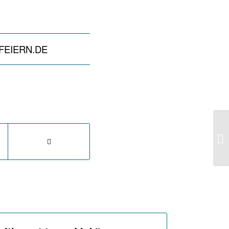
FEIERN.DE
Th