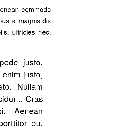
. Aenean commodo
bus et magnis dis
s, ultricies nec,
ede justo,
n enim justo,
sto. Nullam
cidunt. Cras
si. Aenean
orttitor eu,