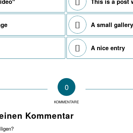
Video“
This is a post 
age
A small galler
A nice entry
0
KOMMENTARE
 einen Kommentar
iligen?