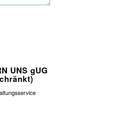
N UNS gUG
chränkt)
taltungsservice